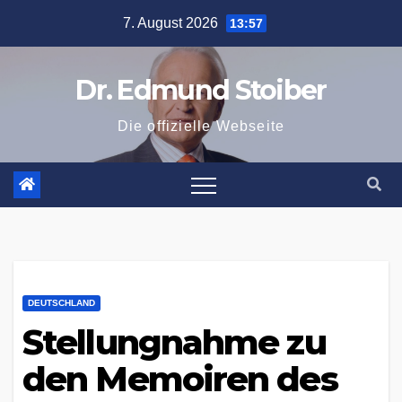
Zum
7. August 2026
13:57
Inhalt
springen
Dr. Edmund Stoiber
Die offizielle Webseite
DEUTSCHLAND
Stellungnahme zu
den Memoiren des