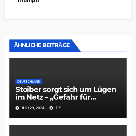
ÄHNLICHE BEITRÄGE
DEUTSCHLAND
Stoiber sorgt sich um Lügen
im Netz – „Gefahr für
Demokratie und
JULI 29, 2024
DS
Zusammenleben“