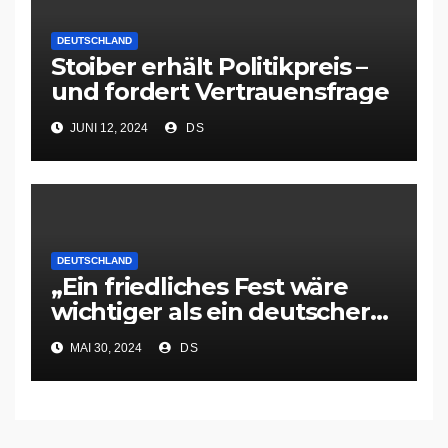
DEUTSCHLAND
Stoiber erhält Politikpreis –
und fordert Vertrauensfrage
JUNI 12, 2024
DS
DEUTSCHLAND
„Ein friedliches Fest wäre
wichtiger als ein deutscher
EM-Triumph“
MAI 30, 2024
DS