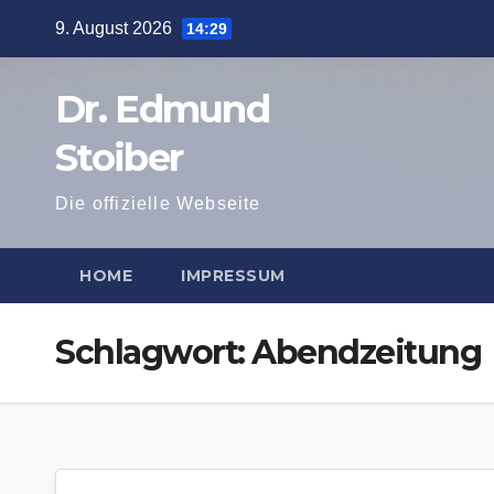
Zum
9. August 2026
14:29
Inhalt
springen
Dr. Edmund
Stoiber
Die offizielle Webseite
HOME
IMPRESSUM
Schlagwort:
Abendzeitung