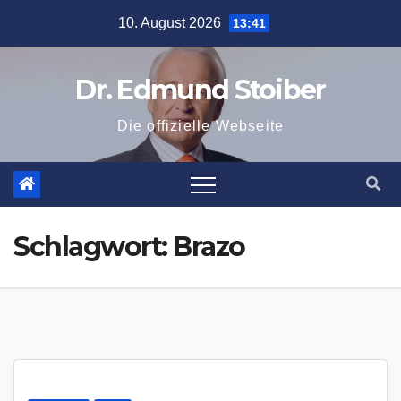
Zum
10. August 2026
13:41
Inhalt
springen
Dr. Edmund Stoiber
Die offizielle Webseite
Schlagwort:
Brazo