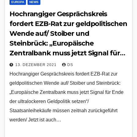
EUROPA
NEWS
Hochrangiger Gesprächskreis
fordert EZB-Rat zur geldpolitischen
Wende auf/ Stoiber und
Steinbrück: „Europäische
Zentralbank muss jetzt Signal für
Ende der ultralockeren Geldpolitik
13. DEZEMBER 2021
DS
setzen“/ Staatsanleihekäufe
Hochrangiger Gesprächskreis fordert EZB-Rat zur
müssen zeitnah zurückgeführt
geldpolitischen Wende auf/ Stoiber und Steinbrück:
werden/ Jetzt ist auch der
„Europäische Zentralbank muss jetzt Signal für Ende
Deutsche Bundestag gefordert/
der ultralockeren Geldpolitik setzen“/
Aktuelle Geldpolitik ist unsozial
Staatsanleihekäufe müssen zeitnah zurückgeführt
werden/ Jetzt ist auch…