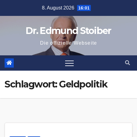
Zum
8. August 2026
16:01
Inhalt
springen
Dr. Edmund Stoiber
Die offizielle Webseite
Schlagwort:
Geldpolitik