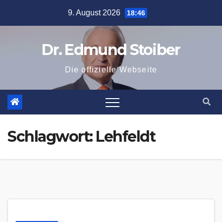
Zum
9. August 2026
18:46
Inhalt
springen
Dr. Edmund Stoiber
Die offizielle Webseite
Schlagwort:
Lehfeldt