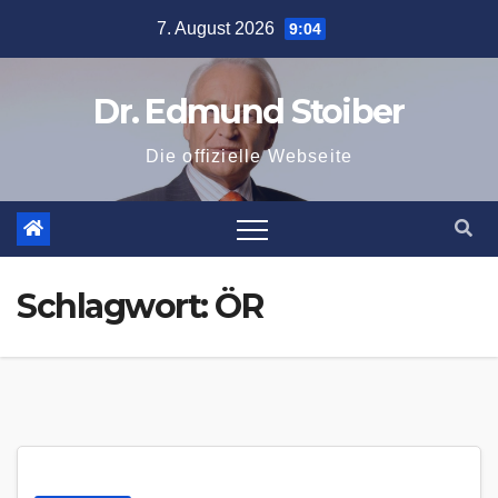
Zum
7. August 2026
9:04
Inhalt
springen
Dr. Edmund Stoiber
Die offizielle Webseite
Schlagwort:
ÖR