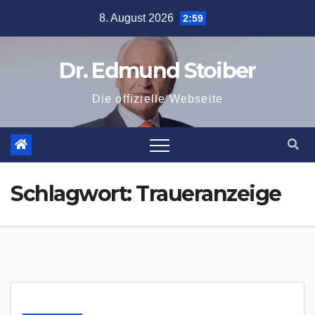
Zum
8. August 2026
2:59
Inhalt
springen
Dr. Edmund Stoiber
Die offizielle Webseite
Schlagwort:
Traueranzeige