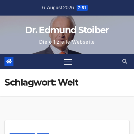
Zum
6. August 2026
7:51
Inhalt
springen
Dr. Edmund Stoiber
Die offizielle Webseite
Schlagwort:
Welt