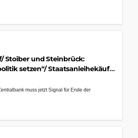
/ Stoiber und Steinbrück:
olitik setzen“/ Staatsanleihekäufe
g gefordert/ Aktuelle Geldpolitik
entralbank muss jetzt Signal für Ende der