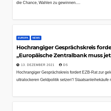
die Chance, Wahlen zu gewinnen.…
EUROPA
NEWS
Hochrangiger Gesprächskreis forde
„Europäische Zentralbank muss jetz
müssen zeitnah zurückgeführt werd
13. DEZEMBER 2021
DS
ist unsozial
Hochrangiger Gesprächskreis fordert EZB-Rat zur geld
ultralockeren Geldpolitik setzen“/ Staatsanleihekäufe