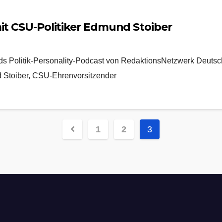
it CSU-Politiker Edmund Stoiber
nds Politik-Personality-Podcast von RedaktionsNetzwerk Deu
d Stoiber, CSU-Ehrenvorsitzender
Seitennummerierung
1
2
3
der
Beiträge