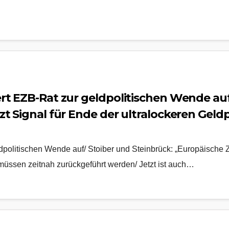
rt EZB-Rat zur geldpolitischen Wende auf
t Signal für Ende der ultralockeren Geldp
en/ Jetzt ist auch der Deutsche Bundesta
politischen Wende auf/ Stoiber und Steinbrück: „Europäische Z
 müssen zeitnah zurückgeführt werden/ Jetzt ist auch…